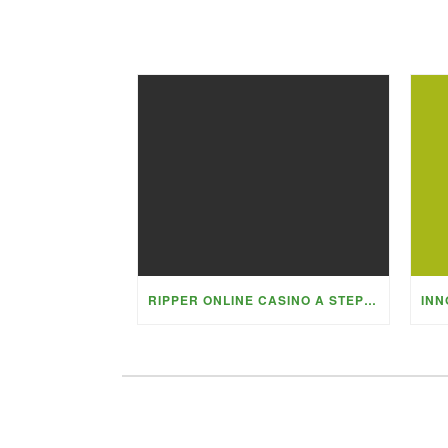
RIPPER ONLINE CASINO A STEPBYSTEP TUTORIAL TO MAXIMISING WEEKLY AND MONTHLY PROMOTIONS