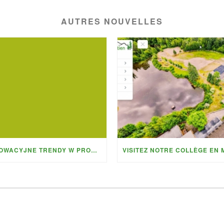
AUTRES NOUVELLES
INNOWACYJNE TRENDY W PROGRAMACH LOJALNOŚCIOWYCH CZEGO MOŻESZ OCZEKIWAĆ OD FIRE BALL CASINO