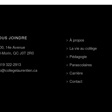
OUS JOINDRE
À propos
00, 14e Avenue
La vie au collège
l-Morin, QC J0T 2R0
Pédagogie
819 322-2913
Parascolaires
fo@collegelaurentien.ca
Carrière
Contact