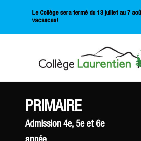
Le Collège sera fermé du 13 juillet au 7 a
vacances!
PRIMAIRE
Admission 4e, 5e et 6e
année