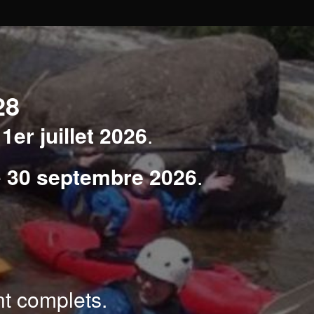
28
e
1er juillet 2026
.
e
30 septembre 2026
.
nt complets.