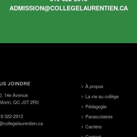
ADMISSION@COLLEGELAURENTIEN.CA
US JOINDRE
À propos
0, 14e Avenue
La vie au collège
-Morin, QC J0T 2R0
Pédagogie
19 322-2913
Parascolaires
@collegelaurentien.ca
Carrière
Contact