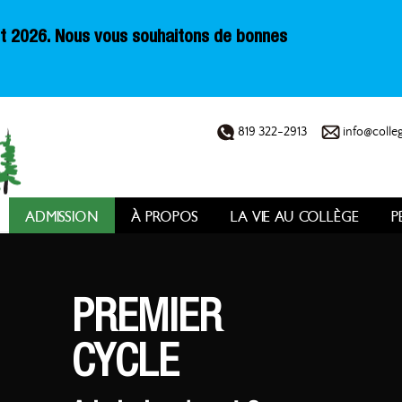
oût 2026. Nous vous souhaitons de bonnes
819 322-2913
info@colleg
ADMISSION
À PROPOS
LA VIE AU COLLÈGE
P
PREMIER
CYCLE