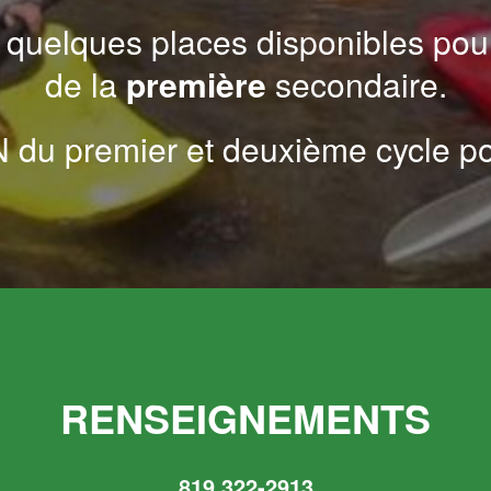
e quelques places disponibles pour
de la
première
secondaire.
du premier et deuxième cycle pou
RENSEIGNEMENTS
819 322-2913