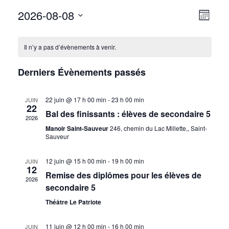
2026-08-08
N
N
Mois
Sélectionnez
A
A
C
une
V
Il n’y a pas d’évènements à venir.
date.
V
A
I
Derniers Évènements passés
I
G
L
A
G
E
22 juin @ 17 h 00 min
-
23 h 00 min
JUIN
22
T
Bal des finissants : élèves de secondaire 5
A
2026
N
I
Manoir Saint-Sauveur
246, chemin du Lac Millette,, Saint-
T
Sauveur
D
O
I
N
R
12 juin @ 15 h 00 min
-
19 h 00 min
JUIN
12
D
Remise des diplômes pour les élèves de
O
I
2026
secondaire 5
E
N
E
Théâtre Le Patriote
V
P
R
U
11 juin @ 12 h 00 min
-
16 h 00 min
JUIN