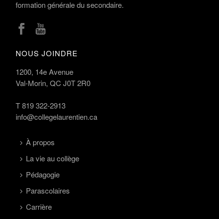
S
formation générale du secondaire.
O
N
NOUS JOINDRE
S
1200, 14e Avenue
Val-Morin, QC J0T 2R0
T
819 322-2913
info@collegelaurentien.ca
À propos
La vie au collège
Pédagogie
Parascolaires
Carrière