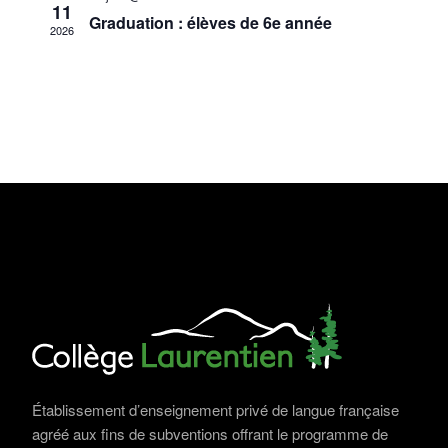
11
A
E
D
Graduation : élèves de 6e année
2026
S
R
E
É
C
É
V
O
V
È
N
N
È
E
S
N
M
U
E
E
L
M
N
T
T
E
A
N
T
Établissement d’enseignement privé de langue française
T
agréé aux fins de subventions offrant le programme de
I