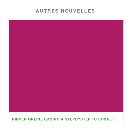
AUTRES NOUVELLES
RIPPER ONLINE CASINO A STEPBYSTEP TUTORIAL TO MAXIMISING WEEKLY AND MONTHLY PROMOTIONS