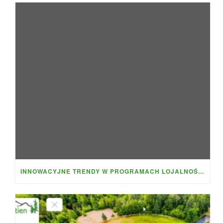
INNOWACYJNE TRENDY W PROGRAMACH LOJALNOŚCIOWYCH CZEGO MOŻESZ OCZEKIWAĆ OD FIRE BALL CASINO