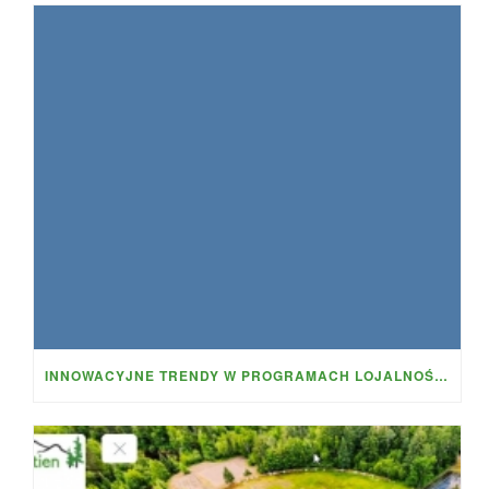
INNOWACYJNE TRENDY W PROGRAMACH LOJALNOŚCIOWYCH CZEGO MOŻESZ OCZEKIWAĆ OD FIRE BALL CASINO