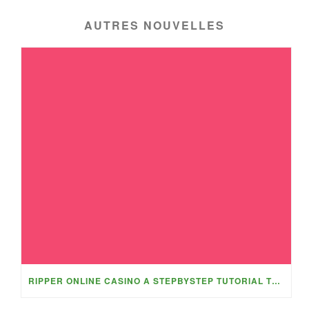
AUTRES NOUVELLES
RIPPER ONLINE CASINO A STEPBYSTEP TUTORIAL TO MAXIMISING WEEKLY AND MONTHLY PROMOTIONS