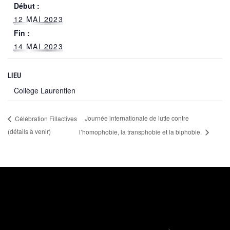
Début :
12 MAI 2023
Fin :
14 MAI 2023
LIEU
Collège Laurentien
Journée internationale de lutte contre
Célébration Fillactives
(détails à venir)
l’homophobie, la transphobie et la biphobie.