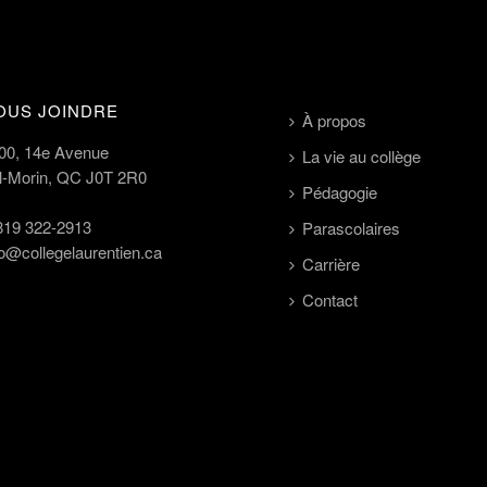
OUS JOINDRE
À propos
00, 14e Avenue
La vie au collège
l-Morin, QC J0T 2R0
Pédagogie
819 322-2913
Parascolaires
fo@collegelaurentien.ca
Carrière
Contact