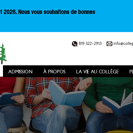
oût 2026. Nous vous souhaitons de bonnes
819 322-2913
info@colleg
ADMISSION
À PROPOS
LA VIE AU COLLÈGE
P