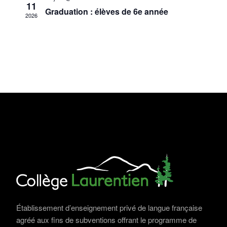
11
A
E
D
Graduation : élèves de 6e année
2026
S
R
E
É
C
É
V
O
V
È
N
N
È
E
S
N
M
U
E
E
L
M
N
T
T
E
A
N
T
Établissement d’enseignement privé de langue française
T
agréé aux fins de subventions offrant le programme de
I