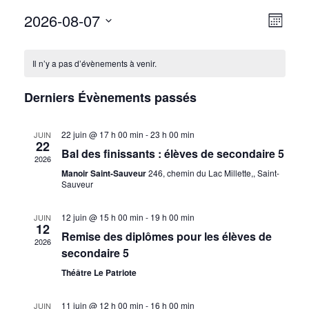
2026-08-07
N
N
Mois
Sélectionnez
A
A
C
une
V
Il n’y a pas d’évènements à venir.
date.
V
A
I
Derniers Évènements passés
I
G
L
A
G
E
22 juin @ 17 h 00 min
-
23 h 00 min
JUIN
22
T
Bal des finissants : élèves de secondaire 5
A
2026
N
I
Manoir Saint-Sauveur
246, chemin du Lac Millette,, Saint-
T
Sauveur
D
O
I
N
R
12 juin @ 15 h 00 min
-
19 h 00 min
JUIN
12
D
Remise des diplômes pour les élèves de
O
I
2026
secondaire 5
E
N
E
Théâtre Le Patriote
V
P
R
U
11 juin @ 12 h 00 min
-
16 h 00 min
JUIN