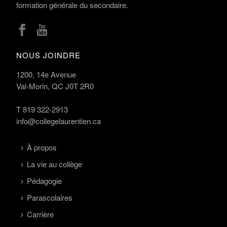
S
formation générale du secondaire.
O
N
NOUS JOINDRE
S
1200, 14e Avenue
Val-Morin, QC J0T 2R0
T
819 322-2913
info@collegelaurentien.ca
À propos
La vie au collège
Pédagogie
Parascolaires
Carrière